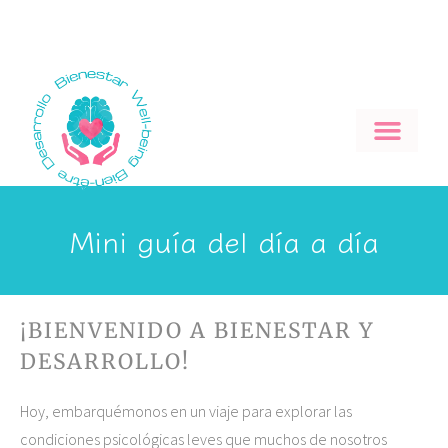
MTGC1985@GMAIL.COM
@BIENESTAR_DESARROLLO_ES
Mini guía del día a día
¡BIENVENIDO A BIENESTAR Y
DESARROLLO!
Hoy, embarquémonos en un viaje para explorar las
condiciones psicológicas leves que muchos de nosotros